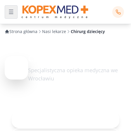
Strona główna
Nasi lekarze
Chirurg dziecięcy
Chirurg dziecięcy
Specjalistyczna opieka medyczna we
Wrocławiu
Umów wizytę
Rejestracja online