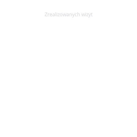
20000+
Zrealizowanych wizyt
Niepubliczny Zakład Opieki Zdrowotnej KOPEXMED
ul. Marszałka Józefa Piłsudskiego 23, Wrocław 50-044
Godziny przyjęć
pon. - pt. 8:00 - 20:00