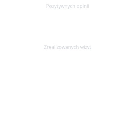
Pozytywnych opinii
20000+
Zrealizowanych wizyt
Niepubliczny Zakład Opieki Zdrowotnej KOPEXMED
ul. Marszałka Józefa Piłsudskiego 23, Wrocław 50-044