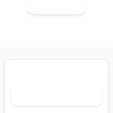
Rejestracja online
71 343-30-40
Rejestracja online
Rejestracja telefoniczna | 71 343-
30-40