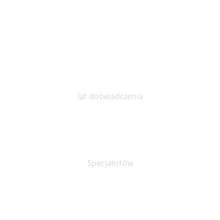
10
lat doświadczenia
30+
Specjalistów
90%