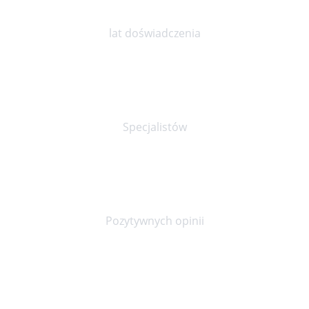
10
lat doświadczenia
30+
Specjalistów
90%
Pozytywnych opinii
20000+