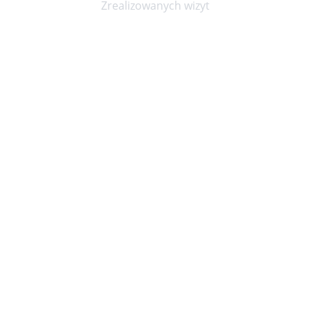
Zrealizowanych wizyt
Niepubliczny Zakład Opieki Zdrowotnej KOPEXMED
ul. Marszałka Józefa Piłsudskiego 23, Wrocław 50-044
Godziny przyjęć
pon. - pt. 8:00 - 20:00
sob. 8:00 - 14:00