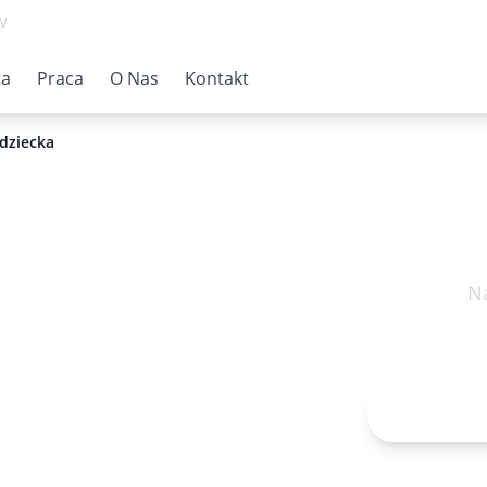
w
ta
Praca
O Nas
Kontakt
dziecka
Na
onnych
czwarte
Rejestr