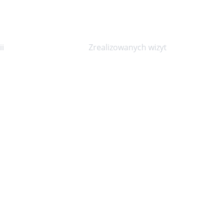
20000+
i
Zrealizowanych wizyt
E-mail
kontakt@kopexmed.pl