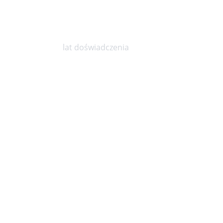
10
lat doświadczenia
Niepubliczny Zakład Opieki
Godz
pon.
Zdrowotnej KOPEXMED
sob.
ul. Marszałka Józefa Piłsudskiego
23, Wrocław 50-044