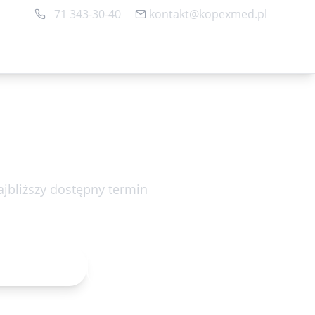
71 343-30-40
kontakt@kopexmed.pl
Rejestracja online
jbliższy dostępny termin
k 03.09.2026 09:15
acja online
71 343-30-40