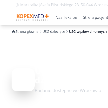
Marszałka Józefa Piłsudskiego 23, 50-044 Wrocła
Nasi lekarze
Strefa pacjen
Strona główna
USG dziecięce
USG węzłów chłonnych 
USG węzłów chł
dziecka
Badanie dostępne we Wrocławiu