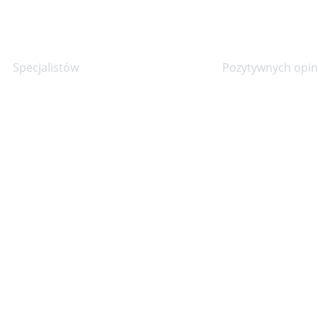
30+
90%
Specjalistów
Pozytywnych opini
iny przyjęć
Tel.
 - pt. 8:00 - 20:00
71 343-30-40
 8:00 - 14:00