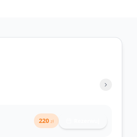
71 343-30-40
220
Rezerwuj
zł