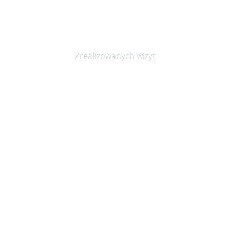
20000+
Zrealizowanych wizyt
Niepubliczny Zakład Opieki Zdrowotnej KOPEXMED
ul. Marszałka Józefa Piłsudskiego 23, Wrocław 50-044