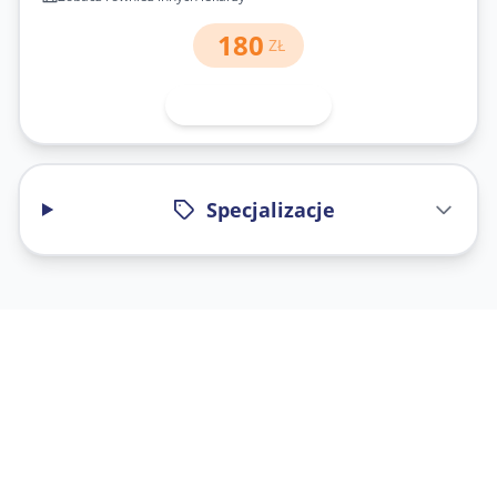
180
ZŁ
Umów wizytę
Specjalizacje