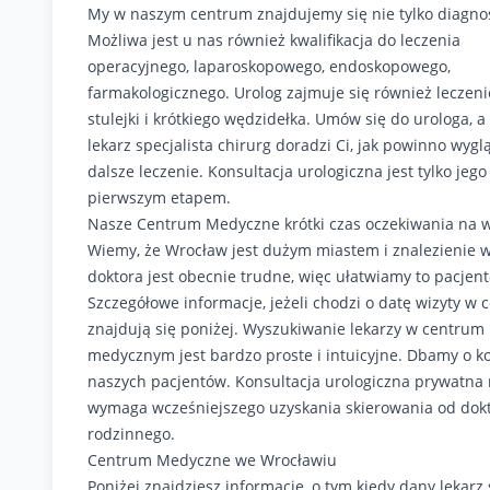
My w naszym centrum znajdujemy się nie tylko diagno
Możliwa jest u nas również kwalifikacja do leczenia
operacyjnego, laparoskopowego, endoskopowego,
farmakologicznego. Urolog zajmuje się również leczen
stulejki i krótkiego wędzidełka. Umów się do urologa, a
lekarz specjalista chirurg doradzi Ci, jak powinno wygl
dalsze leczenie. Konsultacja urologiczna jest tylko jego
pierwszym etapem.
Nasze Centrum Medyczne krótki czas oczekiwania na w
Wiemy, że Wrocław jest dużym miastem i znalezienie 
doktora jest obecnie trudne, więc ułatwiamy to pacjen
Szczegółowe informacje, jeżeli chodzi o datę wizyty w
znajdują się poniżej. Wyszukiwanie lekarzy w centrum
medycznym jest bardzo proste i intuicyjne. Dbamy o k
naszych pacjentów. Konsultacja urologiczna prywatna 
wymaga wcześniejszego uzyskania skierowania od dok
rodzinnego.
Centrum Medyczne we Wrocławiu
Poniżej znajdziesz informacje, o tym kiedy dany lekarz 