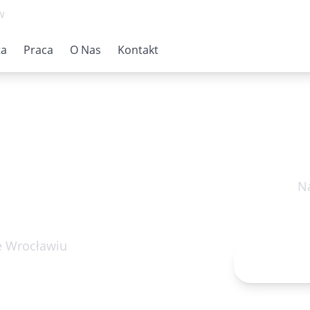
w
ta
Praca
O Nas
Kontakt
Na
poniedzia
e Wrocławiu
Rejestr