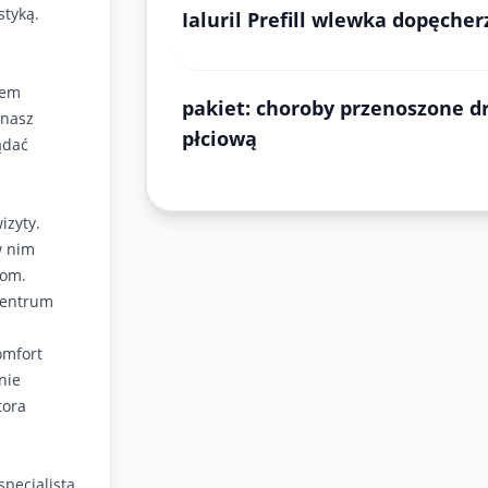
styką.
Ialuril Prefill wlewka dopęche
iem
pakiet: choroby przenoszone d
 nasz
płciową
ądać
izyty.
w nim
tom.
 centrum
omfort
nie
tora
specjalista