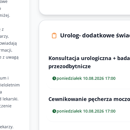
kowe
o
niżej.
 z
Urolog- dodatkowe świa
arzy,
powiadają
rmacji,
ze z uwagą
Konsultacja urologiczna + bad
przezodbytnicze
rum i
poniedziałek 10.08.2026 17:00
ieloletnim
la
Cewnikowanie pęcherza mocz
 lekarski.
czenie
poniedziałek 10.08.2026 17:00
ekarzy.