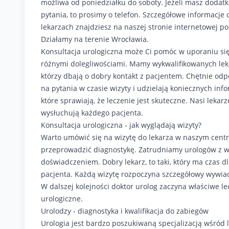
możliwa od poniedziałku do soboty. Jeżeli masz dodat
pytania, to prosimy o telefon. Szczegółowe informacje 
lekarzach znajdziesz na naszej stronie internetowej po
Działamy na terenie Wrocławia.
Konsultacja urologiczna może Ci pomóc w uporaniu się
różnymi dolegliwościami. Mamy wykwalifikowanych lek
którzy dbają o dobry kontakt z pacjentem. Chętnie od
na pytania w czasie wizyty i udzielają koniecznych info
które sprawiają, że leczenie jest skuteczne. Nasi lekar
wysłuchują każdego pacjenta.
Konsultacja urologiczna - jak wyglądają wizyty?
Warto umówić się na wizytę do lekarza w naszym cent
przeprowadzić diagnostykę. Zatrudniamy urologów z w
doświadczeniem. Dobry lekarz, to taki, który ma czas d
pacjenta. Każdą wizytę rozpoczyna szczegółowy wywiad
W dalszej kolejności doktor urolog zaczyna właściwe le
urologiczne.
Urolodzy - diagnostyka i kwalifikacja do zabiegów
Urologia jest bardzo poszukiwaną specjalizacją wśród l