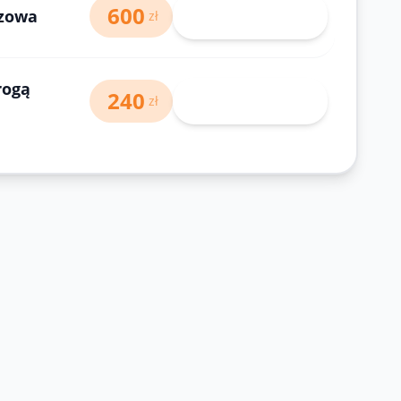
600
rzowa
71 343-30-40
zł
rogą
240
71 343-30-40
zł