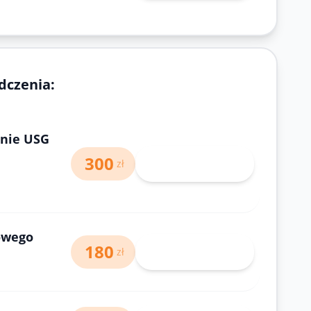
dczenia:
anie USG
300
Wybierz lekarza
zł
owego
180
Wybierz lekarza
zł