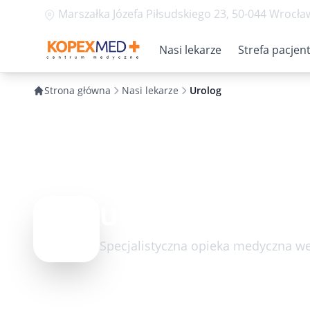
Marszałka Józefa Piłsudskiego 23, 50-044 Wrocła
Nasi lekarze
Strefa pacjen
Strona główna
Nasi lekarze
Urolog
Urolog
Specjalistyczna opieka medyczna w