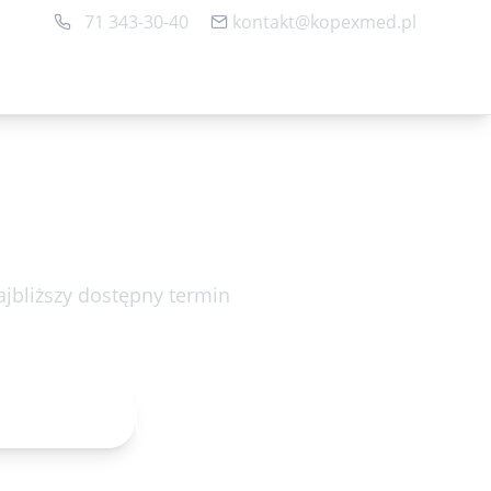
71 343-30-40
kontakt@kopexmed.pl
Rejestracja online
jbliższy dostępny termin
łek 10.08.2026 17:00
acja online
71 343-30-40