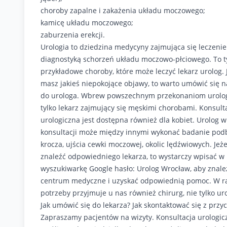
choroby zapalne i zakażenia układu moczowego;
kamicę układu moczowego;
zaburzenia erekcji.
Urologia to dziedzina medycyny zajmująca się leczenie
diagnostyką schorzeń układu moczowo-płciowego. To t
przykładowe choroby, które może leczyć lekarz urolog. J
masz jakieś niepokojące objawy, to warto umówić się n
do urologa. Wbrew powszechnym przekonaniom urolog,
tylko lekarz zajmujący się męskimi chorobami. Konsult
urologiczna jest dostępna również dla kobiet. Urolog w
konsultacji może między innymi wykonać badanie pod
krocza, ujścia cewki moczowej, okolic lędźwiowych. Jeże
znaleźć odpowiedniego lekarza, to wystarczy wpisać w
wyszukiwarkę Google hasło: Urolog Wrocław, aby znale
centrum medyczne i uzyskać odpowiednią pomoc. W r
potrzeby przyjmuje u nas również chirurg, nie tylko ur
Jak umówić się do lekarza? Jak skontaktować się z przy
Zapraszamy pacjentów na wizyty. Konsultacja urologicz