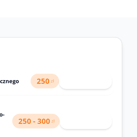
250
icznego
71 343-30-40
zł
o-
250 - 300
Wybierz lekarza
zł