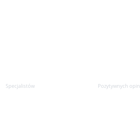
30+
90%
Specjalistów
Pozytywnych opini