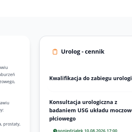
Urolog - cennik
awiu
zaburzeń
Kwalifikacja do zabiegu urolog
zowego,
Konsultacja urologiczna z
ławiu
badaniem USG układu moczow
y:
płciowego
 prostaty,
poniedziałek 10.08.2026 17:00