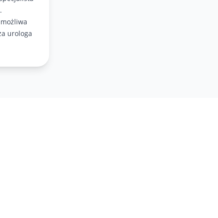
.
 możliwa
za urologa