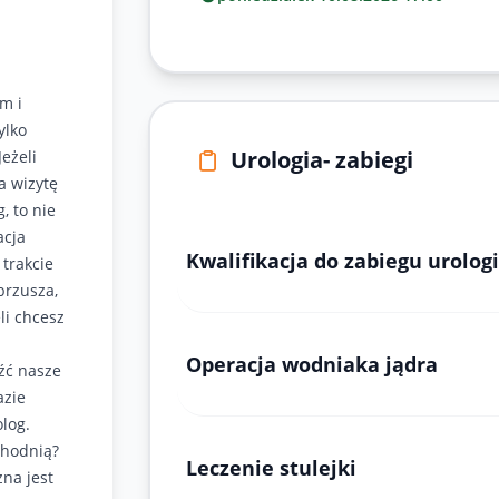
m i
ylko
Urologia- zabiegi
eżeli
a wizytę
 to nie
acja
Kwalifikacja do zabiegu urolog
 trakcie
brzusza,
li chcesz
Operacja wodniaka jądra
źć nasze
azie
olog.
chodnią?
Leczenie stulejki
na jest