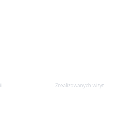
20000+
i
Zrealizowanych wizyt