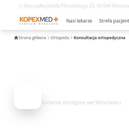
Marszałka Józefa Piłsudskiego 23, 50-044 Wrocła
Nasi lekarze
Strefa pacjen
Strona główna
Ortopeda
Konsultacja ortopedyczna
Konsultacja ort
Badanie dostępne we Wrocławiu