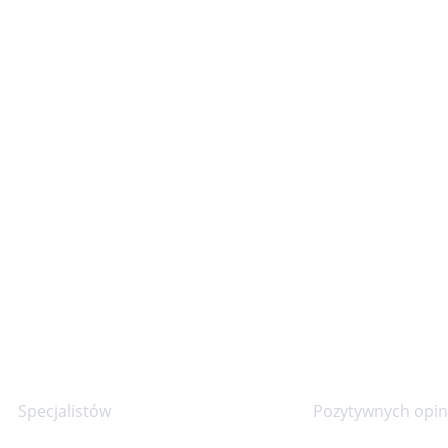
30+
90%
Specjalistów
Pozytywnych opini