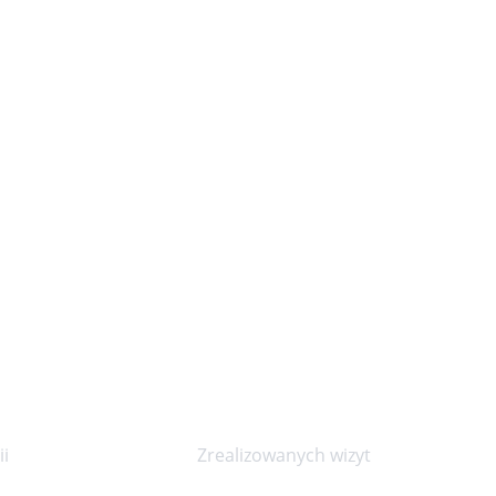
20000+
i
Zrealizowanych wizyt