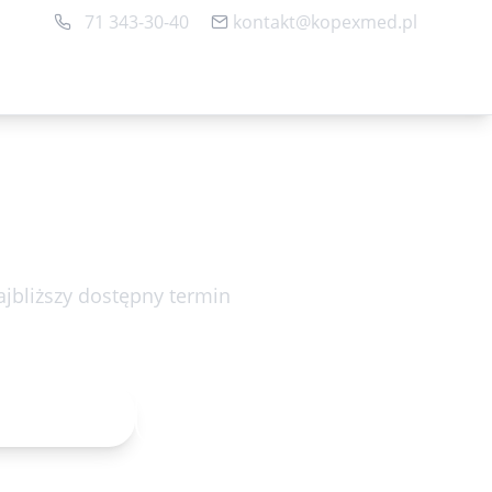
71 343-30-40
kontakt@kopexmed.pl
Rejestracja online
jbliższy dostępny termin
łek 10.08.2026 16:20
acja online
71 343-30-40