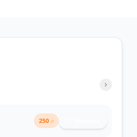
71 343-30-40
250
Rezerwuj
zł