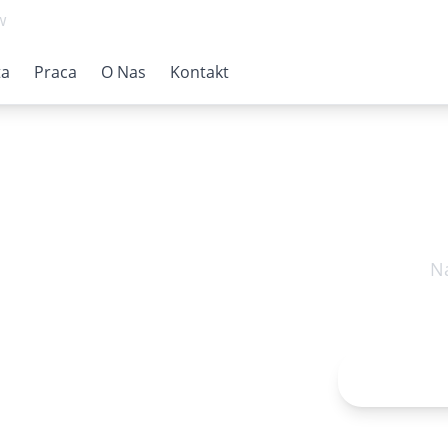
w
ta
Praca
O Nas
Kontakt
Na
opedyczna
poniedzia
Rejestr