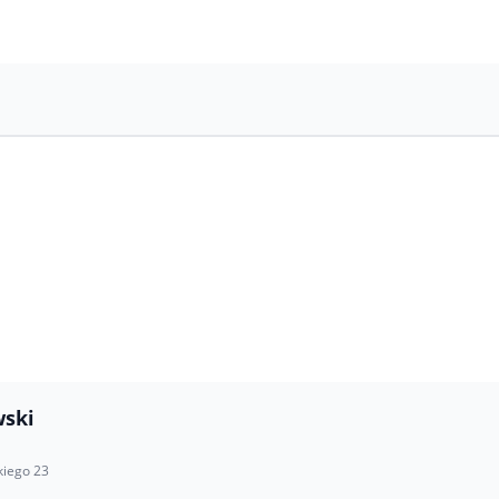
wski
kiego 23