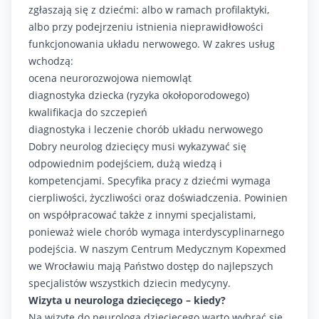
zgłaszają się z dziećmi: albo w ramach profilaktyki,
albo przy podejrzeniu istnienia nieprawidłowości
funkcjonowania układu nerwowego. W zakres usług
wchodzą:
ocena neurorozwojowa niemowląt
diagnostyka dziecka (ryzyka okołoporodowego)
kwalifikacja do szczepień
diagnostyka i leczenie chorób układu nerwowego
Dobry neurolog dziecięcy musi wykazywać się
odpowiednim podejściem, dużą wiedzą i
kompetencjami. Specyfika pracy z dziećmi wymaga
cierpliwości, życzliwości oraz doświadczenia. Powinien
on współpracować także z innymi specjalistami,
ponieważ wiele chorób wymaga interdyscyplinarnego
podejścia. W naszym Centrum Medycznym Kopexmed
we Wrocławiu mają Państwo dostęp do najlepszych
specjalistów wszystkich dziecin medycyny.
Wizyta u neurologa dziecięcego – kiedy?
Na wizytę do neurologa dziecięcego warto wybrać się