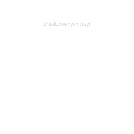
20000+
Zrealizowanych wizyt
Niepubliczny Zakład Opieki Zdrowotnej KOPEXMED
ul. Marszałka Józefa Piłsudskiego 23, Wrocław 50-044
Godziny przyjęć