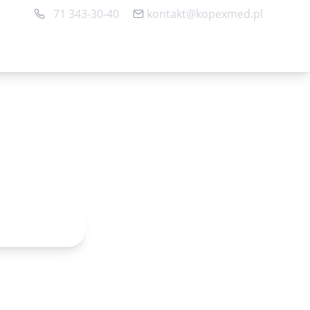
71 343-30-40
kontakt@kopexmed.pl
Rejestracja online
Umów wizytę
acja online
71 343-30-40