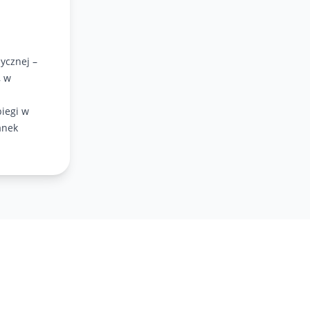
ycznej –
, w
iegi w
anek