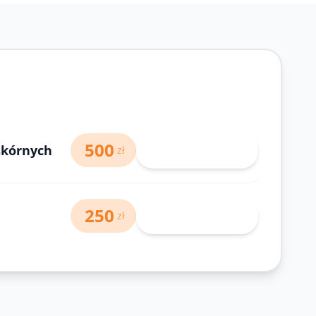
500
skórnych
71 343-30-40
zł
250
71 343-30-40
zł