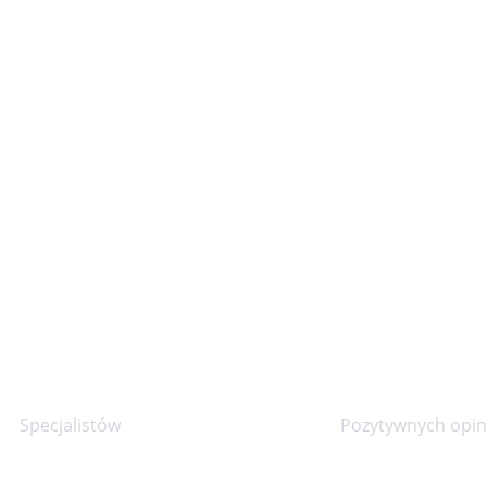
30+
90%
Specjalistów
Pozytywnych opini