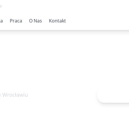
w
ta
Praca
O Nas
Kontakt
Rejestr
e Wrocławiu