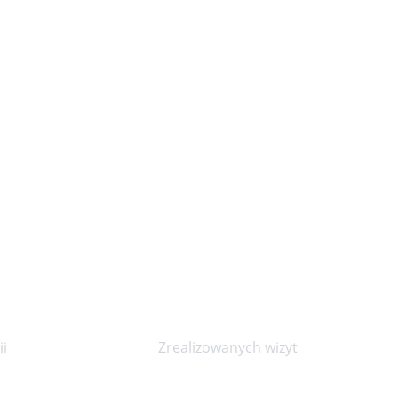
20000+
i
Zrealizowanych wizyt