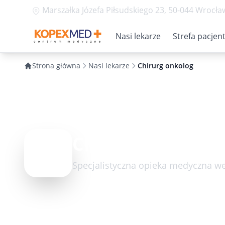
Marszałka Józefa Piłsudskiego 23, 50-044 Wrocła
Nasi lekarze
Strefa pacjen
Strona główna
Nasi lekarze
Chirurg onkolog
Chirurg onkolog
Specjalistyczna opieka medyczna w