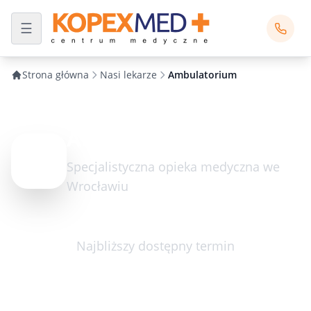
Strona główna
Nasi lekarze
Ambulatorium
Ambulatorium
Specjalistyczna opieka medyczna we
Wrocławiu
Najbliższy dostępny termin
jutro (piątek 07.08.2026
17:00)