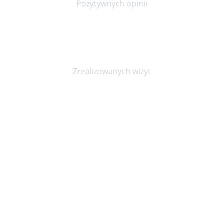
Pozytywnych opinii
20000+
Zrealizowanych wizyt
Niepubliczny Zakład Opieki Zdrowotnej KOPEXMED
ul. Marszałka Józefa Piłsudskiego 23, Wrocław 50-044