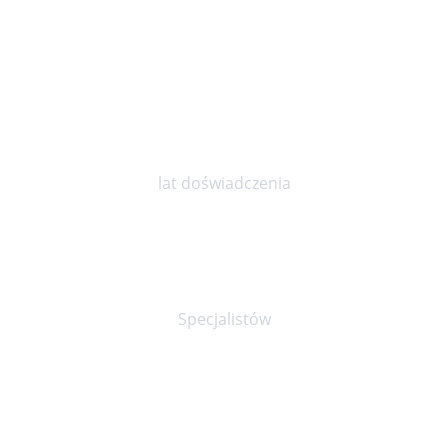
10
lat doświadczenia
30+
Specjalistów
90%