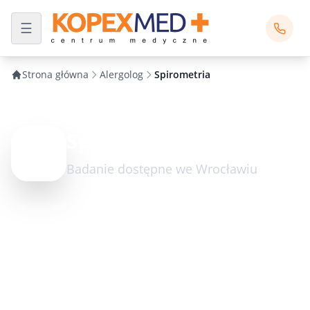
Strona główna
Alergolog
Spirometria
Spirometria
Badanie dostępne we Wrocławiu
Umów wizytę
50
zł
71 343-30-40