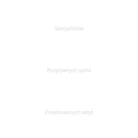
30+
Specjalistów
90%
Pozytywnych opinii
20000+
Zrealizowanych wizyt